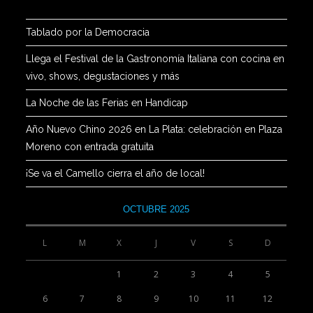
Tablado por la Democracia
Llega el Festival de la Gastronomía Italiana con cocina en
vivo, shows, degustaciones y más
La Noche de las Ferias en Handicap
Año Nuevo Chino 2026 en La Plata: celebración en Plaza
Moreno con entrada gratuita
¡Se va el Camello cierra el año de local!
OCTUBRE 2025
L
M
X
J
V
S
D
1
2
3
4
5
6
7
8
9
10
11
12