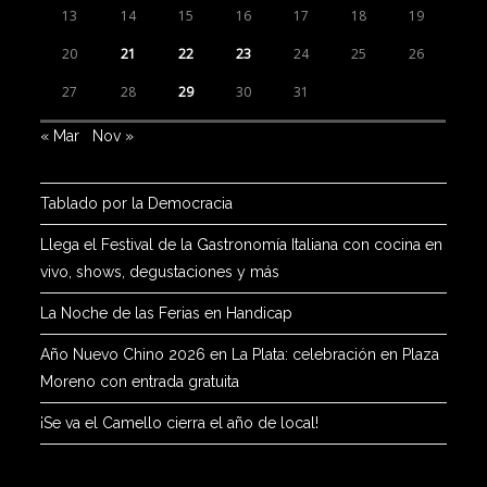
13
14
15
16
17
18
19
20
21
22
23
24
25
26
27
28
29
30
31
« Mar
Nov »
Tablado por la Democracia
Llega el Festival de la Gastronomía Italiana con cocina en
vivo, shows, degustaciones y más
La Noche de las Ferias en Handicap
Año Nuevo Chino 2026 en La Plata: celebración en Plaza
Moreno con entrada gratuita
¡Se va el Camello cierra el año de local!