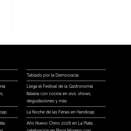
Tablado por la Democracia
mía
Llega el Festival de la Gastronomía
s,
Italiana con cocina en vivo, shows,
degustaciones y más
icap
La Noche de las Ferias en Handicap
ta:
Año Nuevo Chino 2026 en La Plata:
on
celebración en Plaza Moreno con