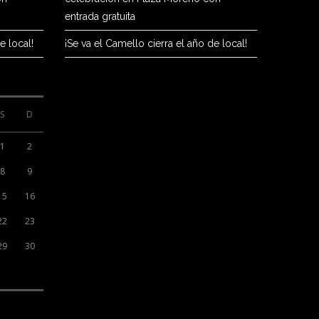
entrada gratuita
e local!
¡Se va el Camello cierra el año de local!
S
D
1
2
8
9
15
16
22
23
29
30