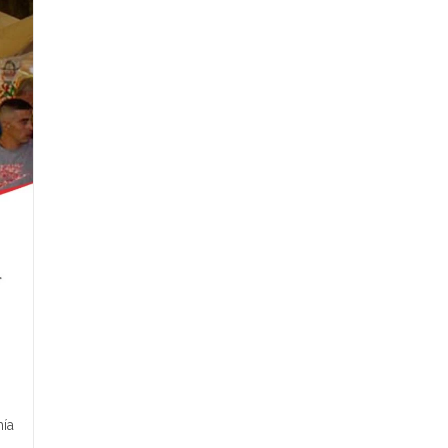
n
mía