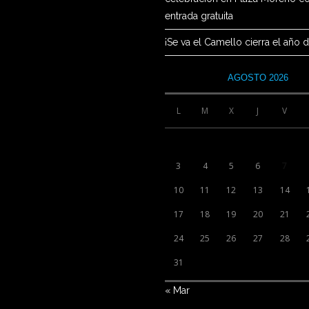
entrada gratuita
¡Se va el Camello cierra el año d
AGOSTO 2026
L
M
X
J
V
3
4
5
6
7
10
11
12
13
14
17
18
19
20
21
24
25
26
27
28
31
« Mar