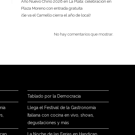
Año Nuevo Chino 2026 en La Plata: celebración en
Plaza Moreno con entrada gratuita
¡Se va el Camello cierra el año de local!
No hay comentarios que mostrar.
Tablado por la Democracia
mía
Llega el Festival de la Gastronomía
s,
Italiana con cocina en vivo, shows,
degustaciones y más
icap
La Noche de las Ferias en Handicap