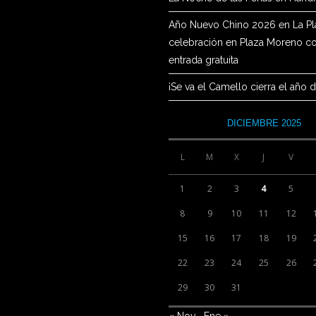
Año Nuevo Chino 2026 en La Pla
celebración en Plaza Moreno c
entrada gratuita
¡Se va el Camello cierra el año d
DICIEMBRE 2025
L
M
X
J
V
1
2
3
4
5
8
9
10
11
12
15
16
17
18
19
22
23
24
25
26
29
30
31