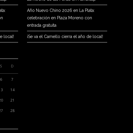
ta:
Año Nuevo Chino 2026 en La Plata:
on
celebración en Plaza Moreno con
entrada gratuita
e local!
¡Se va el Camello cierra el año de local!
S
D
6
7
13
14
20
21
27
28