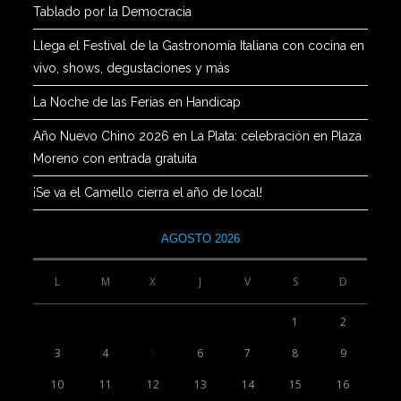
Tablado por la Democracia
Llega el Festival de la Gastronomía Italiana con cocina en
vivo, shows, degustaciones y más
La Noche de las Ferias en Handicap
Año Nuevo Chino 2026 en La Plata: celebración en Plaza
Moreno con entrada gratuita
¡Se va el Camello cierra el año de local!
AGOSTO 2026
L
M
X
J
V
S
D
1
2
3
4
5
6
7
8
9
10
11
12
13
14
15
16