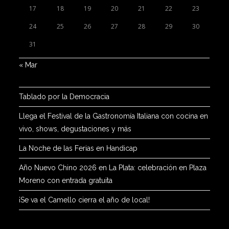
17
18
19
20
21
22
23
24
25
26
27
28
29
30
31
« Mar
Tablado por la Democracia
Llega el Festival de la Gastronomía Italiana con cocina en
vivo, shows, degustaciones y más
La Noche de las Ferias en Handicap
Año Nuevo Chino 2026 en La Plata: celebración en Plaza
Moreno con entrada gratuita
¡Se va el Camello cierra el año de local!