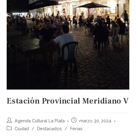
Estación Provincial Meridiano V
Agenda Cultural La Plata
marzo 30, 2024
Ciudad
/
Destacados
/
Ferias